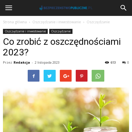
BezpieczenstwoPubliczne.pl
Strona główna
Oszczędzanie i inwestowanie
Oszczędzanie
Oszczędzanie i inwestowanie
Oszczędzanie
Co zrobić z oszczędnościami
2023?
Przez
Redakcja
-
2 listopada 2023
613
0