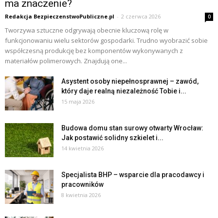
ma znaczenie?
Redakcja BezpieczenstwoPubliczne.pl
-
2 czerwca 2026
0
Tworzywa sztuczne odgrywają obecnie kluczową rolę w
funkcjonowaniu wielu sektorów gospodarki. Trudno wyobrazić sobie
współczesną produkcję bez komponentów wykonywanych z
materiałów polimerowych. Znajdują one...
Asystent osoby niepełnosprawnej – zawód,
który daje realną niezależność Tobie i...
15 maja 2026
Budowa domu stan surowy otwarty Wrocław:
Jak postawić solidny szkielet i...
14 kwietnia 2026
Specjalista BHP – wsparcie dla pracodawcy i
pracowników
8 kwietnia 2026