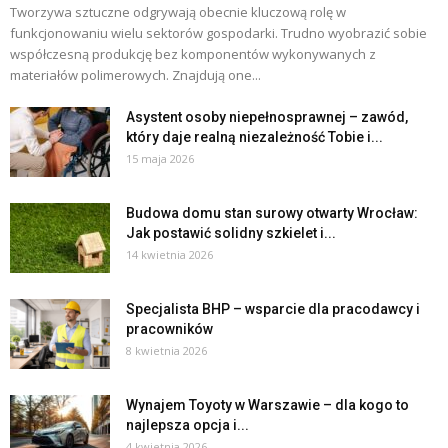
Tworzywa sztuczne odgrywają obecnie kluczową rolę w
funkcjonowaniu wielu sektorów gospodarki. Trudno wyobrazić sobie
współczesną produkcję bez komponentów wykonywanych z
materiałów polimerowych. Znajdują one...
Asystent osoby niepełnosprawnej – zawód,
który daje realną niezależność Tobie i...
15 maja 2026
Budowa domu stan surowy otwarty Wrocław:
Jak postawić solidny szkielet i...
14 kwietnia 2026
Specjalista BHP – wsparcie dla pracodawcy i
pracowników
8 kwietnia 2026
Wynajem Toyoty w Warszawie – dla kogo to
najlepsza opcja i...
4 kwietnia 2026