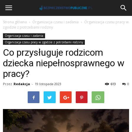
BezpieczenstwoPubliczne.pl
Strona główna
Organizacja czasu i zadania
Organizacja czasu pracy w
zgodzie z potrzebami rodziny
Organizacja czasu i zadania
Organizacja czasu pracy w zgodzie z potrzebami rodziny
Co przysługuje rodzicom
dziecka niepełnosprawnego w
pracy?
Przez
Redakcja
-
19 listopada 2023
613
0