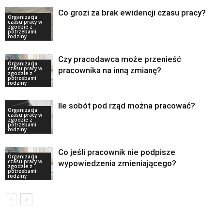
Co grozi za brak ewidencji czasu pracy?
Organizacja
czasu pracy w
zgodzie z
potrzebami
rodziny
Czy pracodawca może przenieść
Organizacja
czasu pracy w
pracownika na inną zmianę?
zgodzie z
potrzebami
rodziny
Ile sobót pod rząd można pracować?
Organizacja
czasu pracy w
zgodzie z
potrzebami
rodziny
Co jeśli pracownik nie podpisze
Organizacja
czasu pracy w
wypowiedzenia zmieniającego?
zgodzie z
potrzebami
rodziny