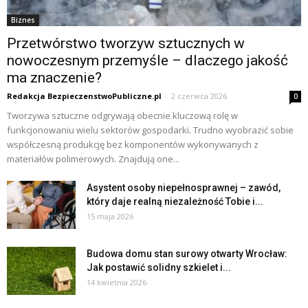
Biznes
Przetwórstwo tworzyw sztucznych w
nowoczesnym przemyśle – dlaczego jakość
ma znaczenie?
Redakcja BezpieczenstwoPubliczne.pl
-
2 czerwca 2026
0
Tworzywa sztuczne odgrywają obecnie kluczową rolę w
funkcjonowaniu wielu sektorów gospodarki. Trudno wyobrazić sobie
współczesną produkcję bez komponentów wykonywanych z
materiałów polimerowych. Znajdują one...
Asystent osoby niepełnosprawnej – zawód,
który daje realną niezależność Tobie i...
15 maja 2026
Budowa domu stan surowy otwarty Wrocław:
Jak postawić solidny szkielet i...
14 kwietnia 2026