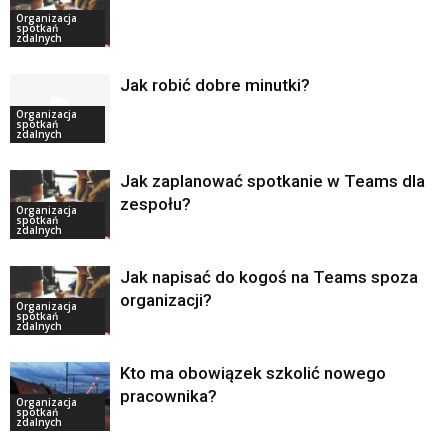
Organizacja
spotkań
zdalnych
Jak robić dobre minutki?
Organizacja
spotkań
zdalnych
Jak zaplanować spotkanie w Teams dla
zespołu?
Organizacja
spotkań
zdalnych
Jak napisać do kogoś na Teams spoza
organizacji?
Organizacja
spotkań
zdalnych
Kto ma obowiązek szkolić nowego
pracownika?
Organizacja
spotkań
zdalnych