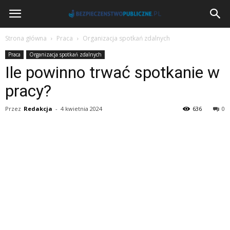
BezpieczenstwoPubliczne.pl
Strona główna
Praca
Organizacja spotkań zdalnych
Praca
Organizacja spotkań zdalnych
Ile powinno trwać spotkanie w
pracy?
Przez
Redakcja
-
4 kwietnia 2024
636
0